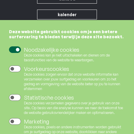
menu
kalender
tickets
Deze website gebruikt cookies om je een betere
surfervaring te bieden terwijl je deze site bezoekt.
gebouw
Noodzakelijke cookies
Deze cookies kan je niet uitschakelen en dienen om de
basisfuncties van de website te waarborgen.
praktisch
Voorkeurscookies
Deze cookies zorgen ervoor dat onze website informatie kan
verzamelen over jouw surfgedrag en voorkeuren om zo het
gedrag en vormgeving van de website beter op jou te kunnen
afstemmen
Statistische cookies
Deze cookies verzamelen gegevens over je gebruik van onze
site. Op basis van die analyse kunnen we naar de toekomst toe
de website gebruiksvriendelijker maken en optimaliseren.
Marketing
Deze cookies, pixels en andere instrumenten worden gebruikt
om je surfgedrag op onze website, doorklikken naar andere