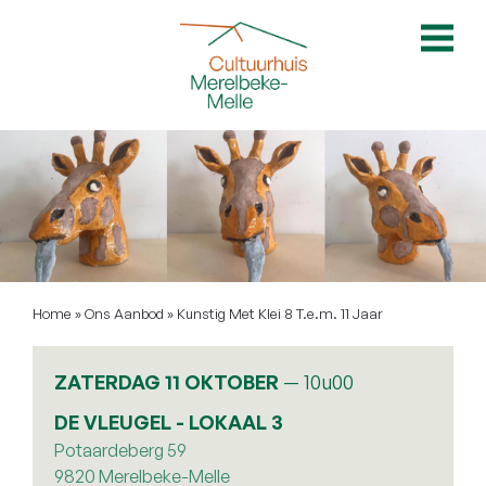
Overslaan
en
naar
de
inhoud
gaan
Home
Ons Aanbod
Kunstig Met Klei 8 T.e.m. 11 Jaar
Kruimelpad
ZATERDAG 11 OKTOBER
—
10u00
DE VLEUGEL - LOKAAL 3
Potaardeberg 59
9820
Merelbeke-Melle